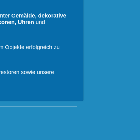
unter
Gemälde, dekorative
konen, Uhren
und
 um Ob
jekte erfolgreich zu
vestoren sowie unsere